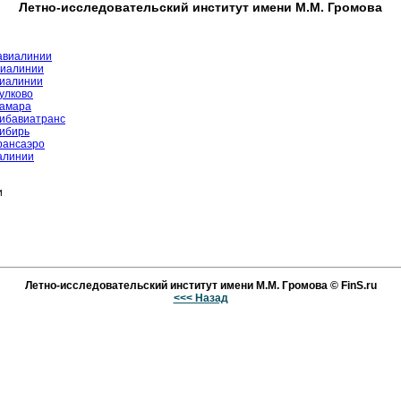
Летно-исследовательский институт имени М.М. Громова
авиалинии
виалинии
виалинии
улково
Самара
ибавиатранс
ибирь
рансаэро
алинии
и
Летно-исследовательский институт имени М.М. Громова © FinS.ru
<<< Назад