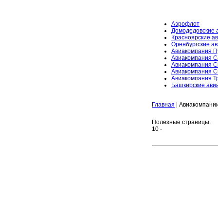
Аэрофлот
Домодедовские 
Красноярские а
Оренбургские а
Авиакомпания П
Авиакомпания 
Авиакомпания С
Авиакомпания С
Авиакомпания Т
Башкирские ави
Главная
| Авиакомпани
Полезные страницы:
10
-