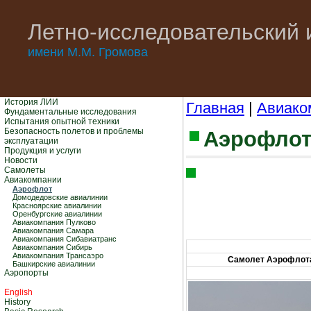
Летно-исследовательский 
имени М.М. Громова
История ЛИИ
Главная
|
Авиако
Фундаментальные исследования
Испытания опытной техники
Безопасность полетов и проблемы
Аэрофлот
эксплуатации
Продукция и услуги
Новости
Самолеты
Авиакомпании
Аэрофлот
Домодедовские авиалинии
Красноярские авиалинии
Оренбургские авиалинии
Авиакомпания Пулково
Авиакомпания Самара
Авиакомпания Сибавиатранс
Авиакомпания Сибирь
Авиакомпания Трансаэро
Самолет Аэрофлот
Башкирские авиалинии
Аэропорты
English
History