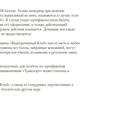
00 баллов. Только менеджер при наличии
т, выписанный по нему, изымаются в случае, если
. В случае утери сертификата и/или билета,
дня его оформления, и только действующий
роком действия изымается. Денежная или какая-
 не предоставляется
рамму «Корпоративный Клуб» или её часть в любое
ограммы все баллы, набранные компанией, могут
потери или убытки, возникшие в результате таких
спользуемых для полётов по сертификатам
авиакомпания «Трансаэро» может отказать в
луб», а также её сотрудники, перечисленные в
 буклете или другом виде.