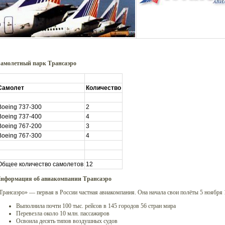
амолетный парк Трансаэро
Самолет
Количество
Boeing 737-300
2
Boeing 737-400
4
Boeing 767-200
3
Boeing 767-300
4
Общее количество самолетов
12
нформация об авиакомпании Трансаэро
Трансаэро» — первая в России частная авиакомпания. Она начала свои полёты 5 ноября 1
Выполнила почти 100 тыс. рейсов в 145 городов 56 стран мира
Перевезла около 10 млн. пассажиров
Освоила деcять типов воздушных судов