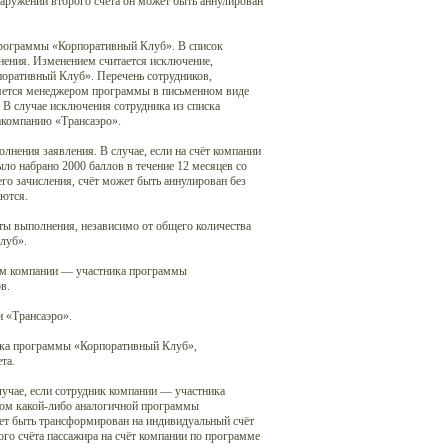
наружении второго счёта он может быть аннулирован
программы «Корпоративный Клуб». В список
енения. Изменением считается исключение,
оративный Клуб». Перечень сотрудников,
ляется менеджером программы в письменном виде
 В случае исключения сотрудника из списка
иакомпанию «Трансаэро».
лнения заявления. В случае, если на счёт компании
ыло набрано 2000 баллов в течение 12 месяцев со
его зачисления, счёт может быть аннулирован без
аются.
аты выполнения, независимо от общего количества
луб».
ком компании — участника программы
в.
и «Трансаэро».
ика программы «Корпоративный Клуб»,
та.
лучае, если сотрудник компании — участника
ом какой-либо аналогичной программы
жет быть трансформирован на индивидуальный счёт
ого счёта пассажира на счёт компании по программе