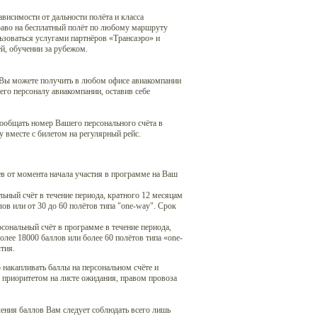
висимости от дальности полёта и класса
право на бесплатный полёт по любому маршруту
зоваться услугами партнёров «Трансаэро» и
ей, обучении за рубежом.
е Вы можете получить в любом офисе авиакомпании
 его персоналу авиакомпании, оставив себе
сообщать номер Вашего персонального счёта в
у вместе с билетом на регулярный рейс.
ев от момента начала участия в программе на Ваш
альный счёт в течение периода, кратного 12 месяцам
ов или от 30 до 60 полётов типа "one-way". Срок
рсональный счёт в программе в течение периода,
лее 18000 баллов или более 60 полётов типа «one-
тия.
накапливать баллы на персональном счёте и
, приоритетом на листе ожидания, правом провоза
ения баллов Вам следует соблюдать всего лишь