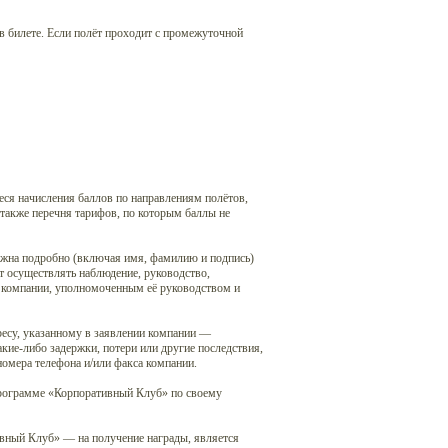
в билете. Если полёт проходит с промежуточной
еся начисления баллов по направлениям полётов,
 также перечня тарифов, по которым баллы не
жна подробно (включая имя, фамилию и подпись)
т осуществлять наблюдение, руководство,
м компании, уполномоченным её руководством и
есу, указанному в заявлении компании —
кие-либо задержки, потери или другие последствия,
номера телефона и/или факса компании.
 программе «Корпоративный Клуб» по своему
ный Клуб» — на получение награды, является