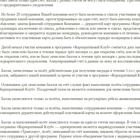
ожет иметь только один счёт. Баллы с разных счетов не могут быть объединены. При об
ез предварительного уведомления.
.
Не более 20 сотрудников Вашей компании могут быть включены в список участников 
отрудников вашей компании, зарегистрированных на один счёт, могут быть внесены изм
обавление, замена фамилий сотрудников Компании — держателей карт программы «Корп
одлежащих исключению из списка, добавлению в список или замене в списке, представ
аблаговременно и заверяется подписью менеджера, руководителя компании и её печатью.
частников его пластиковая карта должна быть в обязательном порядке возвращена в ав
.
Датой начала участия компании в программе «Корпоративный Клуб» считается дата запо
е было зачислено баллов в течение первых трёх месяцев со дня открытия счёта, или не б
ня открытия счёта, или не было зачислено баллов в течение трёх месяцев с даты последн
редварительного уведомления. Аннулированный счёт и данные по нему не восстанавлив
.
Баллы, начисленные за полёт, действительны для получения награды в течение 1-го с д
аллов, набранного вашей компанией за время её участия в программе «Корпоративный К
.
Основанием для зачисления баллов на счёт служит факт выполнения полёта сотрудни
Корпоративный Клуб». Посадочный талон не является основанием для начисления балло
.
Баллы начисляются только за полёты, выполненные на регулярных рейсах авиакомпани
.
Баллы начисляются только за полёты, выполненные сотрудниками компании — участн
вляющимися держателями действующей пластиковой карты на момент оформления биле
.
Баллы за выполненный полёт зачисляются только на один из счетов пассажира. В том с
рограммы «Корпоративный Клуб» — одновременно является индивидуальным участник
виакомпании «Трансаэро», полёт, записанный на счёт компании, никаким образом не мо
того сотрудника в другой программе. Перенос и/или объединение баллов с индивидуальн