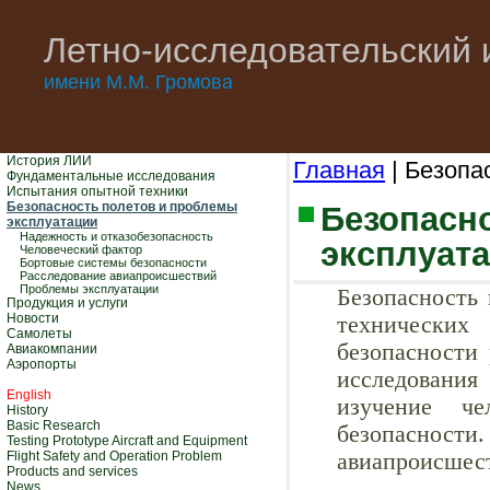
Летно-исследовательский 
имени М.М. Громова
История ЛИИ
Главная
| Безопа
Фундаментальные исследования
Испытания опытной техники
Безопасность полетов и проблемы
Безопасн
эксплуатации
Надежность и отказобезопасность
эксплуат
Человеческий фактор
Бортовые системы безопасности
Расследование авиапроисшествий
Проблемы эксплуатации
Безопасность 
Продукция и услуги
Новости
технических
Самолеты
безопасности
Авиакомпании
Аэропорты
исследовани
English
изучение че
History
Basic Research
безопасности
Testing Prototype Aircraft and Equipment
Flight Safety and Operation Problem
авиапроисшес
Products and services
News