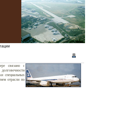
тации
ере связано с
 долговечности
вки специальных
тием отрасли по