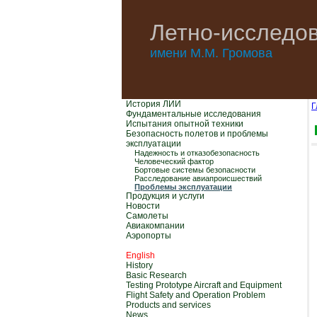
Летно-исследов
имени М.М. Громова
История ЛИИ
Г
Фундаментальные исследования
Испытания опытной техники
Безопасность полетов и проблемы
эксплуатации
Надежность и отказобезопасность
Человеческий фактор
Бортовые системы безопасности
Расследование авиапроисшествий
Проблемы эксплуатации
Продукция и услуги
Новости
Самолеты
Авиакомпании
Аэропорты
English
History
Basic Research
Testing Prototype Aircraft and Equipment
Flight Safety and Operation Problem
Products and services
News