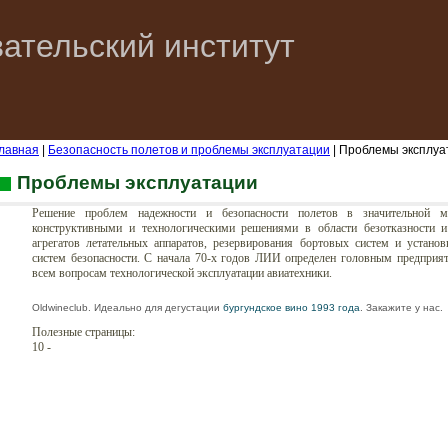
ательский институт
лавная
|
Безопасность полетов и проблемы эксплуатации
| Проблемы эксплуа
Проблемы эксплуатации
Решение проблем надежности и безопасности полетов в значительной м
конструктивными и технологическими решениями в области безотказности и
агрегатов летательных аппаратов, резервирования бортовых систем и устано
систем безопасности. С начала 70-х годов ЛИИ определен головным предприя
всем вопросам технологической эксплуатации авиатехники.
Oldwineclub. Идеально для дегустации
бургундское вино 1993 года
. Закажите у нас.
Полезные страницы:
10
-