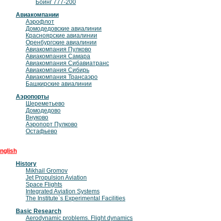
Боинг 777-200
Авиакомпании
Аэрофлот
Домодедовские авиалинии
Красноярские авиалинии
Оренбургские авиалинии
Авиакомпания Пулково
Авиакомпания Самара
Авиакомпания Сибавиатранс
Авиакомпания Сибирь
Авиакомпания Трансаэро
Башкирские авиалинии
Аэропорты
Шереметьево
Домодедово
Внуково
Аэропорт Пулково
Остафьево
nglish
History
Mikhail Gromov
Jet Propulsion Aviation
Space Flights
Integrated Aviation Systems
The Institute`s Experimental Facilities
Basic Research
Aerodynamic problems. Flight dynamics