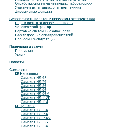
Отработка систем на летающих лабораториях
Участие в испытаниях опытной техники
Директивные функции
Безопасность полетов и проблемы эксплуатации
Надежность и отказобезопасность
Человеческий фактор
Бортовые системы безопасности
Расследование авиапроисшествий
Проблемы эксплуатации
Продукция и услуги
Продукция
Услуги
Новости
Самолеты
КБ Ильюшина
Самолет ИЛ-62
Самолет ИЛ-76
Самолет ИЛ-86
Самолет ИЛ-96
Самолет ИЛ-96М
Самолет ИЛ-112В
Самолет ИЛ-114
КБ Туполева
Самолет ТУ-134
Самолет ТУ-154
Самолет ТУ-154М
Самолет ТУ-156
Самолет ТУ-164