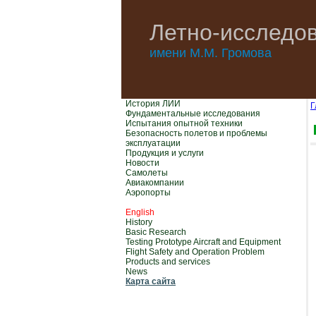
Летно-исследов
имени М.М. Громова
История ЛИИ
Г
Фундаментальные исследования
Испытания опытной техники
Безопасность полетов и проблемы
эксплуатации
Продукция и услуги
Новости
Самолеты
Авиакомпании
Аэропорты
English
History
Basic Research
Testing Prototype Aircraft and Equipment
Flight Safety and Operation Problem
Products and services
News
Карта сайта