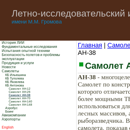
Летно-исследовательский 
имени М.М. Громова
История ЛИИ
Главная
|
Самол
Фундаментальные исследования
Испытания опытной техники
АН-38
Безопасность полетов и проблемы
эксплуатации
Самолет 
Продукция и услуги
Новости
Самолеты
КБ Ильюшина
АН-38
- многоцеле
КБ Туполева
КБ Яковлева
Самолет по констр
КБ Антонова
Самолет АН-12
которого отличае
Самолет АН-26
Самолет АН-38
более мощными ТВ
Самолет АН-70
Самолет АН-140
использоваться дл
Самолет АН-148
Аэробус
Боинг
лесных массивов, 
Авиакомпании
Аэропорты
рыборазведчика. 
самолета, показав
English