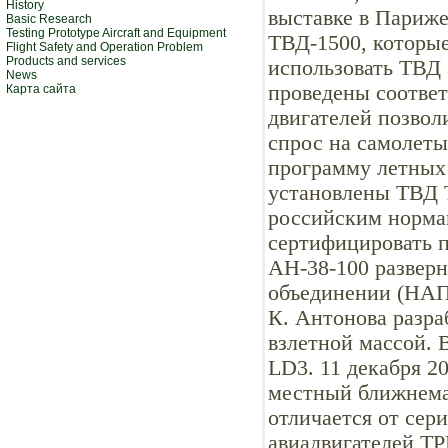
History
выставке в Париже
Basic Research
Testing Prototype Aircraft and Equipment
ТВД-1500, которые
Flight Safety and Operation Problem
Products and services
использовать ТВД 
News
проведены соотве
Карта сайта
двигателей позвол
спрос на самолеты
программу летных
установлены ТВД Т
российским нормам
сертифицировать п
АН-38-100 развер
объединении (НАП
К. Антонова разра
взлетной массой. 
LD3. 11 декабря 2
местный ближнема
отличается от сер
авиадвигателей TP