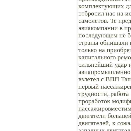
комплектующих для
отбросил нас на 
самолетов. Те пре
авиакомпании в пр
последующем не б
страны обнищали и
только на приобре
капитального ремо
сильнейший удар и
авиапромышленнос
взлетел с ВПП Таш
первый пассажирск
трудности, работа
проработок модифи
пассажировместимо
двигатели большей
двигателей, к сож
западных двигател