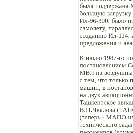
была поддержана 
большую загрузку 
Ил-96-300, было п
самолету, параллел
созданию Ил-114. 
предложения и ава
К июлю 1987-го п
постановлением Со
МВЛ на воздушных 
с тем, что только
машин, в постанов
на двух авиацион
Ташкентское авиа
В.П.Чкалова (ТАПО
(теперь - МАПО им
технического зада
пассажиров (комме