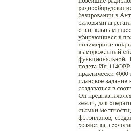
новейшие радиоло
радиооборудовани
базировании в Ан
силовыми агрегата
специальным шасси
убирающиеся в пол
полимерные покры
вымороженный сне
функциональной. Т
полета Ил-114ОРР 
практически 4000 
плановое задание 
создаваться в соо
Он предназначался
земли, для операт
съемки местности
фотопланов, созда
хозяйства, геоло