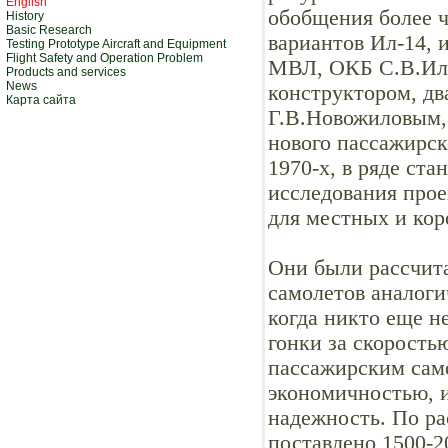
English
обобщения более ч
History
Basic Research
вариантов Ил-14, 
Testing Prototype Aircraft and Equipment
Flight Safety and Operation Problem
МВЛ, ОКБ С.В.Иль
Products and services
News
конструктором, д
Карта сайта
Г.В.Новожиловым, 
нового пассажирск
1970-х, в ряде ст
исследования прое
для местных и ко
Они были рассчита
самолетов аналоги
когда никто еще н
гонки за скорость
пассажирским сам
экономичностью, 
надежность. По ра
поставлено 1500-