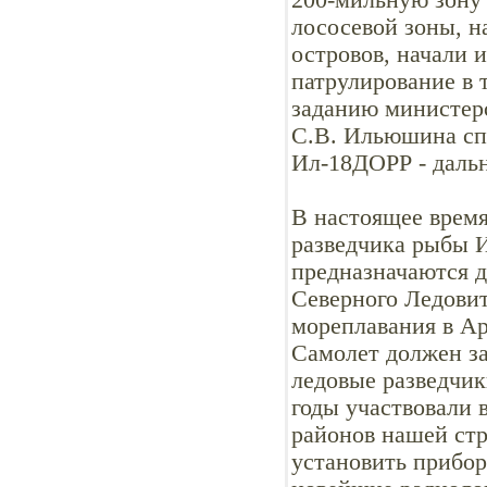
200-мильную зону 
лососевой зоны, н
островов, начали 
патрулирование в 
заданию министерс
С.В. Ильюшина сп
Ил-18ДОРР - даль
В настоящее время
разведчика рыбы И
предназначаются 
Северного Ледовит
мореплавания в А
Самолет должен з
ледовые разведчик
годы участвовали 
районов нашей стр
установить прибор