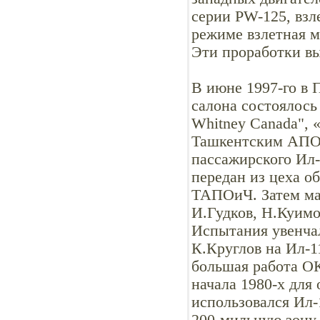
серии PW-125, взл
режиме взлетная м
Эти проработки вы
В июне 1997-го в 
салона состоялось
Whitney Canada", 
Ташкентским АПОи
пассажирского Ил-
передан из цеха о
ТАПОиЧ. Затем ма
И.Гудков, Н.Куимо
Испытания увенча
К.Круглов на Ил-1
большая работа О
начала 1980-х для
использовался Ил-