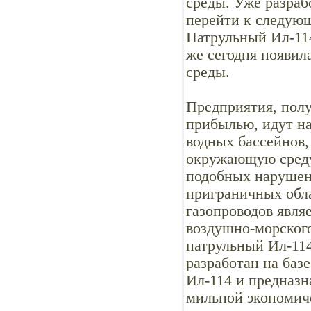
среды. Уже разраб
перейти к следующ
Патрульный Ил-114
же сегодня появи
среды.
Предприятия, полу
прибылью, идут на
водных бассейнов,
окружающую среду.
подобных нарушени
приграничных обла
газопроводов явля
воздушно-морского
патрульный Ил-11
разработан на баз
Ил-114 и предназн
мильной экономич