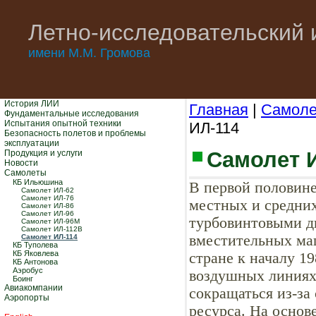
Летно-исследовательский 
имени М.М. Громова
История ЛИИ
Главная
|
Самол
Фундаментальные исследования
Испытания опытной техники
ИЛ-114
Безопасность полетов и проблемы
эксплуатации
Самолет 
Продукция и услуги
Новости
Самолеты
КБ Ильюшина
В первой половине
Самолет ИЛ-62
Самолет ИЛ-76
местных и средних
Самолет ИЛ-86
Самолет ИЛ-96
турбовинтовыми дв
Самолет ИЛ-96М
Самолет ИЛ-112В
вместительных ма
Самолет ИЛ-114
КБ Туполева
КБ Яковлева
стране к началу 1
КБ Антонова
Аэробус
воздушных линиях 
Боинг
Авиакомпании
сокращаться из-за
Аэропорты
ресурса. На основ