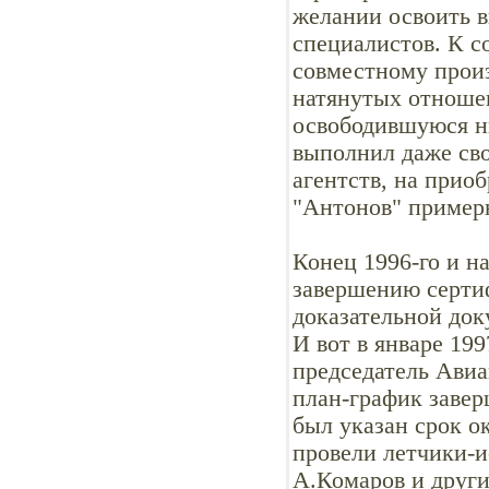
желании освоить 
специалистов. К с
совместному произ
натянутых отношен
освободившуюся ни
выполнил даже св
агентств, на прио
"Антонов" пример
Конец 1996-го и н
завершению серти
доказательной док
И вот в январе 19
председатель Ави
план-график завер
был указан срок о
провели летчики-и
А.Комаров и други