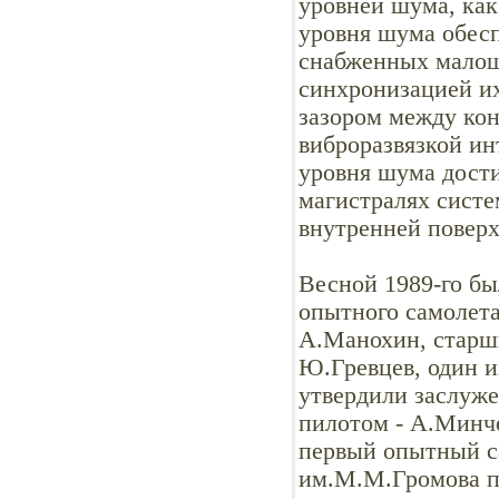
уровней шума, как
уровня шума обес
снабженных мало
синхронизацией их
зазором между кон
виброразвязкой ин
уровня шума дости
магистралях систе
внутренней повер
Весной 1989-го бы
опытного самолет
А.Манохин, старш
Ю.Гревцев, один 
утвердили заслуже
пилотом - А.Минче
первый опытный са
им.М.М.Громова п