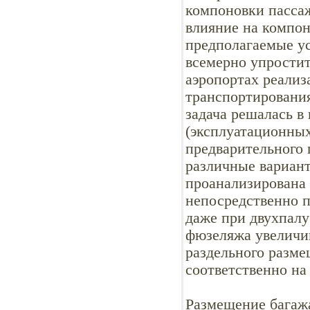
компоновки пассаж
влияние на компон
предполагаемые ус
всемерно упрости
аэропортах реализ
транспортирования
задача решалась в
(эксплуатационных
предварительного 
различные вариан
проанализирована
непосредственно пр
даже при двухпалу
фюзеляжа увеличив
раздельного разме
соответственно на
Размещение багажа