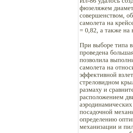
Ил-86 удалось соз
фюзеляжем диамет
совершенством, об
самолета на крейс
= 0,82, а также н
При выборе типа 
проведена большая
позволила выполни
самолета на относ
эффективной взле
стреловидном кры
размаху и сравнит
расположением дви
аэродинамических 
посадочной механи
определению опти
механизации и пил