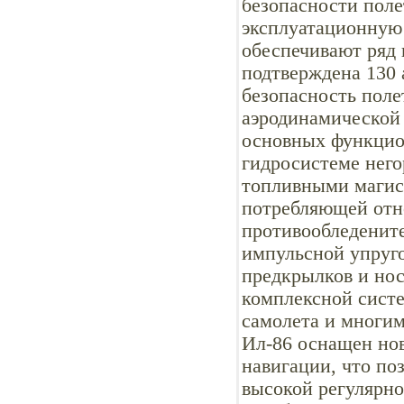
безопасности поле
эксплуатационную 
обеспечивают ряд
подтверждена 130 
безопасность поле
аэродинамической
основных функцио
гидросистеме нег
топливными магис
потребляющей отн
противообледенит
импульсной упруг
предкрылков и нос
комплексной сист
самолета и многи
Ил-86 оснащен но
навигации, что по
высокой регулярн