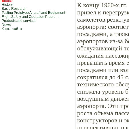
English
К концу 1960-х гг
History
Basic Research
привел к перегруз
Testing Prototype Aircraft and Equipment
Flight Safety and Operation Problem
самолетов резко у
Products and services
News
аэропорта: соотве
Карта сайта
посадками, а такж
аэропортов из-за 
обслуживающей те
ожидания пассажи
превышать время е
посадками или вз
сократился до 45 
технического обсл
снижала уровень б
воздушным движен
аэропорта. Эти пр
роста объема пасс
конструкторов и э
перспективных па