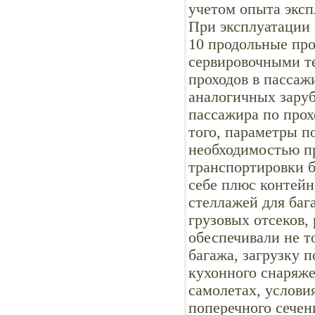
учетом опыта экс
При эксплуатации 
10 продольные пр
сервировочными т
проходов в пассаж
аналогичных заруб
пассажира по прох
того, параметры п
необходимостью п
транспортировки б
себе плюс контей
стеллажей для баг
грузовых отсеков,
обеспечивали не т
багажа, загрузку 
кухонного снаряже
самолетах, услови
поперечного сече