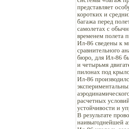
системы «багаж пр
представляет особ
коротких и средни
багажа перед поле
самолетах с обыч
временем полета п
Ил-86 сведены к м
сравнительного ан
бюро, для Ил-86 б
и четырьмя двигат
пилонах под крыл
Ил-86 производилс
экспериментальны
аэродинамического
расчетных услови
устойчивости и уп
В результате про
наивыгоднейшей а