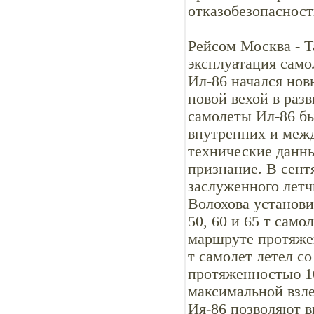
отказобезопасност
Рейсом Москва - Т
эксплуатация само
Ил-86 начался нов
новой вехой в разв
самолеты Ил-86 бы
внутренних и меж
технические данн
признание. В сент
заслуженного летч
Волохова установи
50, 60 и 65 т сам
маршруте протяжен
т самолет летел с
протяженностью 1
максимальной взле
Ия-86 позволяют 