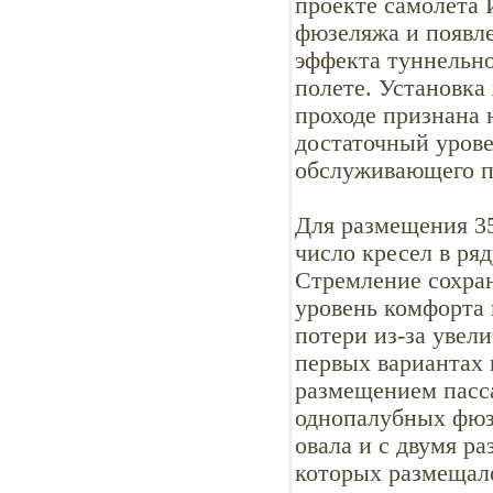
проекте самолета
фюзеляжа и появле
эффекта туннельно
полете. Установка
проходе признана 
достаточный урове
обслуживающего п
Для размещения 35
число кресел в ря
Стремление сохра
уровень комфорта 
потери из-за увел
первых вариантах 
размещением пасса
однопалубных фюз
овала и с двумя р
которых размещало