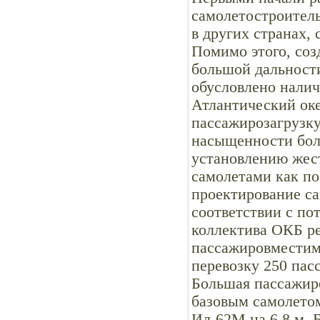
самолетостроител
в других странах,
Помимо этого, соз
большой дальности
обусловлено нали
Атлантический ок
пассажирозагрузку
насыщенности бол
установлению жес
самолетами как по
проектирование с
соответствии с по
коллектива ОКБ р
пассажировместимо
перевозку 250 пас
Большая пассажир
базовым самолето
Ил-62М на 6,8 м. 