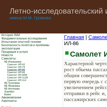
Летно-исследовательский 
имени М.М. Громова
История ЛИИ
Главная
|
Самол
Фундаментальные исследования
Испытания опытной техники
ИЛ-86
Безопасность полетов и проблемы
эксплуатации
Самолет 
Продукция и услуги
Новости
Самолеты
КБ Ильюшина
Характерной черт
Самолет ИЛ-62
Самолет ИЛ-76
рост объема пасса
Самолет ИЛ-86
Самолет ИЛ-96
общим совершенств
Самолет ИЛ-96М
Самолет ИЛ-112В
первую очередь с 
Самолет ИЛ-114
КБ Туполева
КБ Яковлева
увеличением рейсо
КБ Антонова
Аэробус
отправки в рейс и
Боинг
Авиакомпании
пассажирских само
Аэропорты