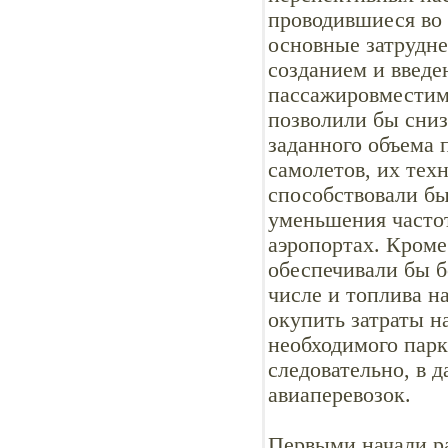
проводившиеся во 
основные затрудн
созданием и введе
пассажировместимо
позволили бы сниз
заданного объема 
самолетов, их тех
способствовали б
уменьшения частот
аэропортах. Кром
обеспечивали бы б
числе и топлива н
окупить затраты н
необходимого парк
следовательно, в 
авиаперевозок.
Первыми начали р