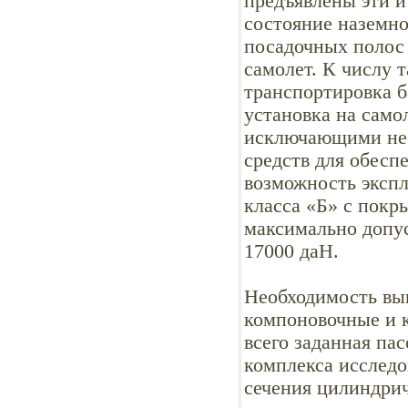
предъявлены эти и
состояние наземно
посадочных полос 
самолет. К числу 
транспортировка б
установка на само
исключающими нео
средств для обеспе
возможность эксп
класса «Б» с покр
максимально допу
17000 даН.
Необходимость вып
компоновочные и 
всего заданная па
комплекса исследо
сечения цилиндрич