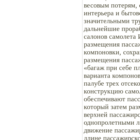
весовым потерям, 
интерьера и бытов
значительными тр
дальнейшие прора
салонов самолета 
размещения пассаж
компоновки, сохр
размещения пассаж
«багаж при себе п
варианта компонов
палубе трех отсек
конструкцию самол
обеспечивают пасс
который затем раз
верхней пассажирс
однопролетными л
движение пассажи
длине пассажирско