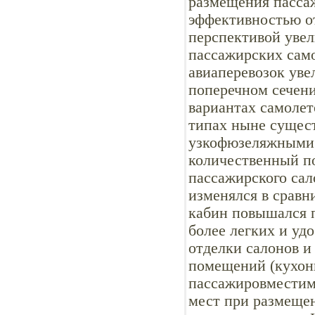
размещения пассаж
эффективностью от
перспективой увел
пассажирских само
авиаперевозок уве
поперечном сечени
вариантах самолет
типах ныне сущес
узкофюзеляжными.
количественный п
пассажирского сало
изменялся в сравн
кабин повышался п
более легких и уд
отделки салонов и
помещений (кухонь
пассажировместим
мест при размещен