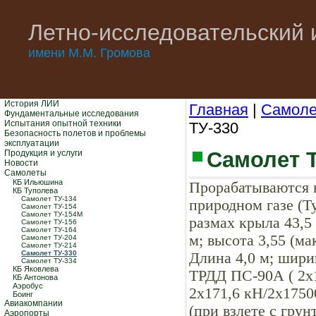
Летно-исследовательский 
имени М.М. Громова
История ЛИИ
Главная
|
Самол
Фундаментальные исследования
Испытания опытной техники
ТУ-330
Безопасность полетов и проблемы
эксплуатации
Самолет Т
Продукция и услуги
Новости
Самолеты
КБ Ильюшина
Прорабатываются в
КБ Туполева
Самолет ТУ-134
природном газе (Ту
Самолет ТУ-154
Самолет ТУ-154М
размах крыла 43,5
Самолет ТУ-156
Самолет ТУ-164
м; высота 3,55 (мак
Самолет ТУ-204
Самолет ТУ-214
Самолет ТУ-330
Длина 4,0 м; шири
Самолет ТУ-334
КБ Яковлева
ТРДД ПС-90А ( 2х
КБ Антонова
Аэробус
2х171,6 кН/2х1750
Боинг
Авиакомпании
(при взлете с грун
Аэропорты