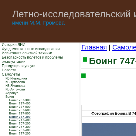
Летно-исследовательский 
имени М.М. Громова
История ЛИИ
Главная
|
Самол
Фундаментальные исследования
Испытания опытной техники
Безопасность полетов и проблемы
Боинг 747
эксплуатации
Продукция и услуги
Новости
Самолеты
КБ Ильюшина
КБ Туполева
КБ Яковлева
КБ Антонова
Аэробус
Боинг
Боинг 737-300
Боинг 737-400
Боинг 737-500
Боинг 737-600
Фотография Боинга B 74
Боинг 737-800
Боинг 747-300
Боинг 747-400
Боинг 757-200
Боинг 767-300
Боинг 767-400
Боинг 777-200