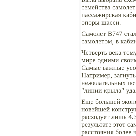
семейства самолет
пассажирская каби
опоры шасси.
Самолет В747 ста
самолетом, в каби
Четверть века том
мире одними своим
Самые важные усо
Например, загнут
нежелательных пот
"линии крыла" уда
Еще большей экон
новейшей конструк
расходует лишь 4.
результате этот с
расстояния более ч