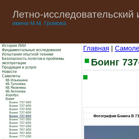
Летно-исследовательский 
имени М.М. Громова
История ЛИИ
Главная
|
Самол
Фундаментальные исследования
Испытания опытной техники
Безопасность полетов и проблемы
Боинг 737
эксплуатации
Продукция и услуги
Новости
Самолеты
КБ Ильюшина
КБ Туполева
КБ Яковлева
КБ Антонова
Аэробус
Боинг
Боинг 737-300
Боинг 737-400
Боинг 737-500
Боинг 737-600
Фотография Боинга B 73
Боинг 737-800
Боинг 747-300
Боинг 747-400
Боинг 757-200
Боинг 767-300
Боинг 767-400
Боинг 777-200